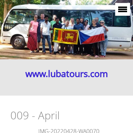
www.lubatours.com
009 - April
IMG-20220428-WA0070