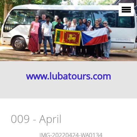
www.lubatours.com
009 - April
IMG-20220424-WA0134