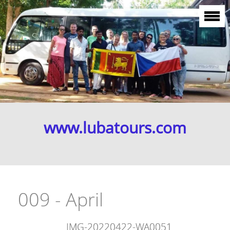
www.lubatours.com
009 - April
IMG-20220422-WA0051