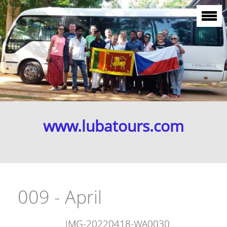
www.lubatours.com
009 - April
IMG-20220418-WA0030