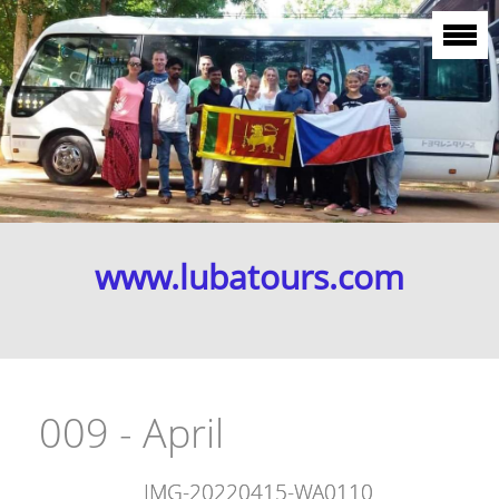
www.lubatours.com
009 - April
IMG-20220415-WA0110