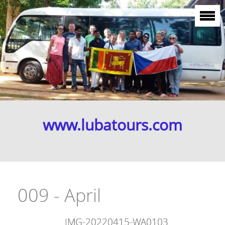
www.lubatours.com
009 - April
IMG-20220415-WA0103