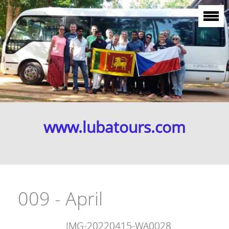
www.lubatours.com
009 - April
IMG-20220415-WA0028