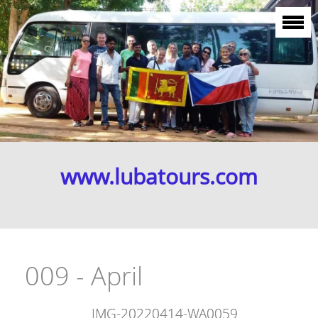
www.lubatours.com
009 - April
IMG-20220414-WA0059