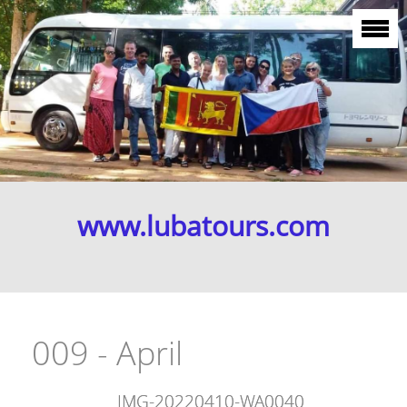
www.lubatours.com
009 - April
IMG-20220410-WA0040