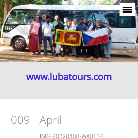
www.lubatours.com
009 - April
IMG-20220408-WA0104