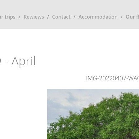
r trips
Rewiews
Contact
Accommodation
Our f
 - April
IMG-20220407-WA