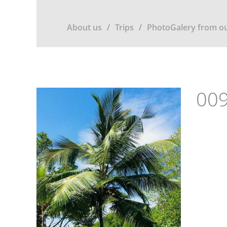
About us
Trips
PhotoGalery from ou
009