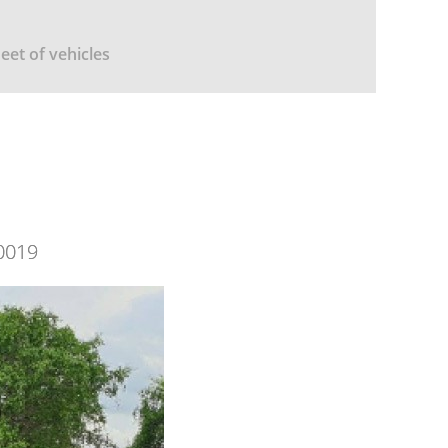
leet of vehicles
0019