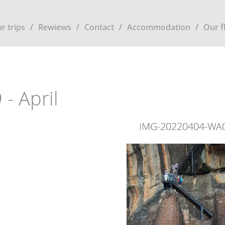
r trips
Rewiews
Contact
Accommodation
Our f
 - April
IMG-20220404-WA