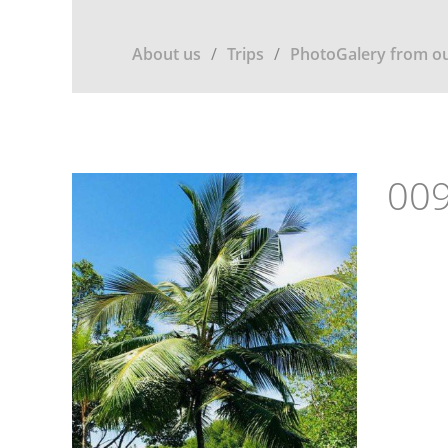
About us
Trips
PhotoGalery from ou
009