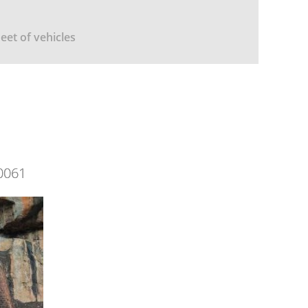
leet of vehicles
0061