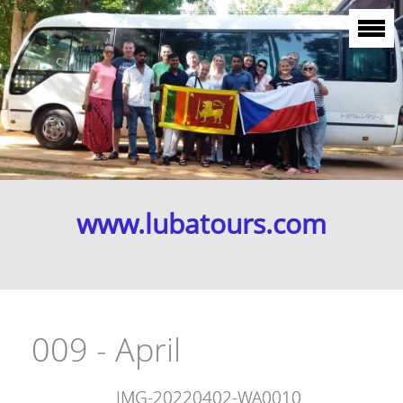
www.lubatours.com
009 - April
IMG-20220402-WA0010