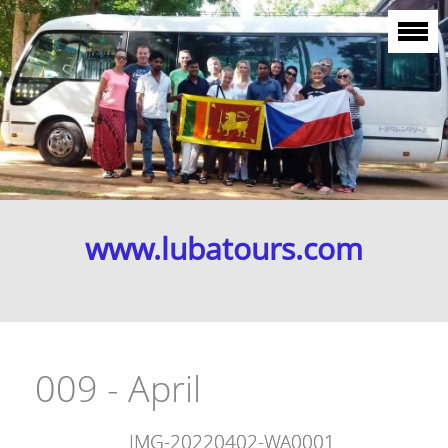
www.lubatours.com
009 - April
IMG-20220402-WA0001