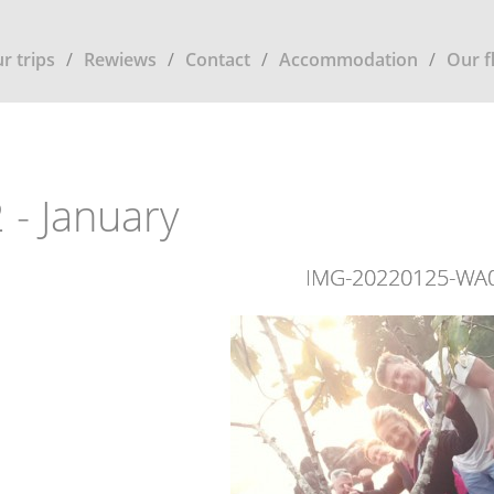
r trips
Rewiews
Contact
Accommodation
Our f
 - January
IMG-20220125-WA