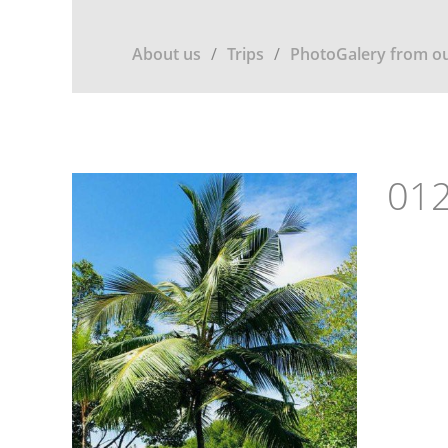
About us
Trips
PhotoGalery from ou
012