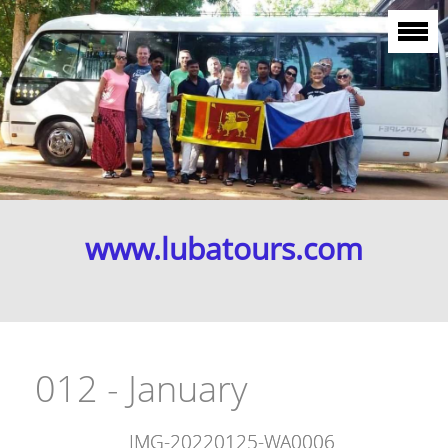
www.lubatours.com
012 - January
IMG-20220125-WA0006