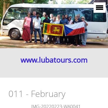
www.lubatours.com
011 - February
IMG-20220223-WA0041