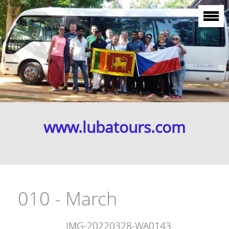
www.lubatours.com
010 - March
IMG-20220328-WA0143