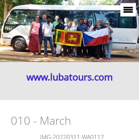
www.lubatours.com
010 - March
IMG-20220311-WA0117