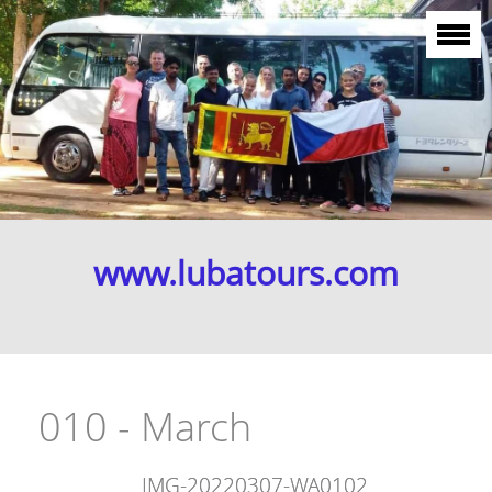
www.lubatours.com
010 - March
IMG-20220307-WA0102