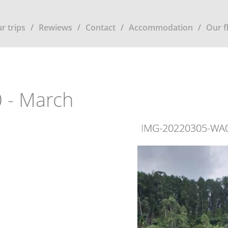
r trips
Rewiews
Contact
Accommodation
Our f
 - March
IMG-20220305-WA