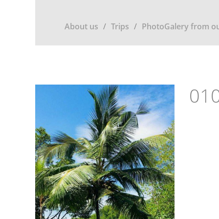
About us
Trips
PhotoGalery from ou
010