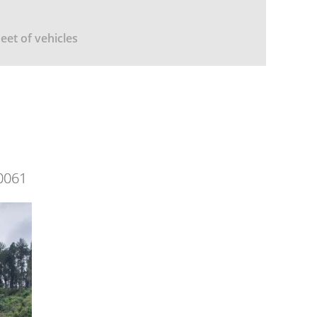
leet of vehicles
0061