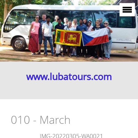
www.lubatours.com
010 - March
IMG-20220305-WA0021