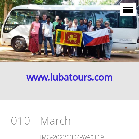
www.lubatours.com
010 - March
IMG-20220304-WA0119