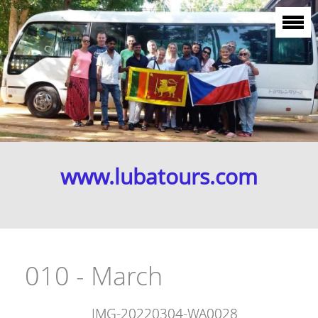
www.lubatours.com
010 - March
IMG-20220304-WA0028