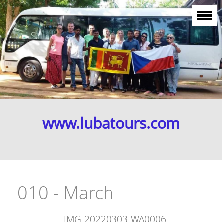
www.lubatours.com
010 - March
IMG-20220303-WA0006