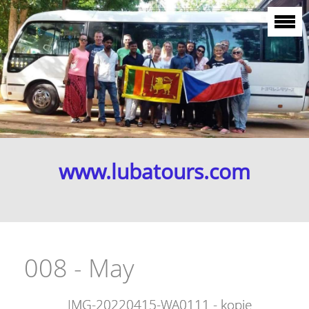
www.lubatours.com
008 - May
IMG-20220415-WA0111 - kopie