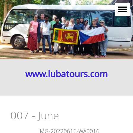
www.lubatours.com
007 - June
IMG-20220616-WA0016